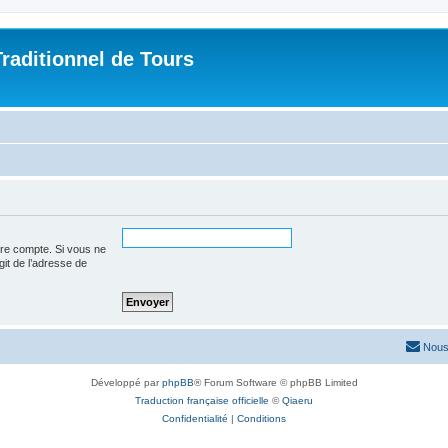
raditionnel de Tours
tre compte. Si vous ne
agit de l’adresse de
Nous
Développé par
phpBB
® Forum Software © phpBB Limited
Traduction française officielle
©
Qiaeru
Confidentialité
|
Conditions